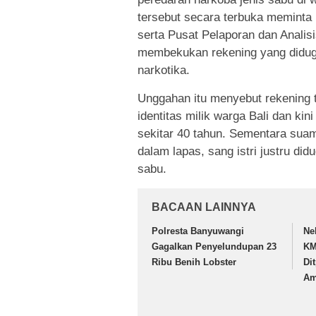
tersebut secara terbuka meminta
serta Pusat Pelaporan dan Analis
membekukan rekening yang diduga
narkotika.
Unggahan itu menyebut rekening 
identitas milik warga Bali dan ki
sekitar 40 tahun. Sementara suam
dalam lapas, sang istri justru di
sabu.
BACAAN LAINNYA
Polresta Banyuwangi
Ne
Gagalkan Penyelundupan 23
KM
Ribu Benih Lobster
Di
Am