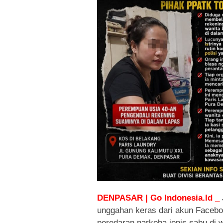
DENPASAR | Go Indonesia.Id _
unggahan keras dari akun Facebo
peredaran narkoba jenis sabu di