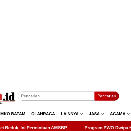
Pencarian
EMKO BATAM
OLAHRAGA
LAINNYA
JASA
AGAMA
BP
Program PWO Dwipa Kepri Berbagi, Wujud Kepedulia