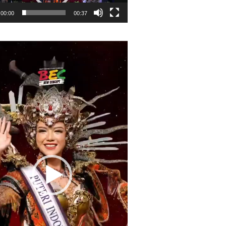
00:00
00:37
r