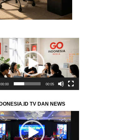
r
00:00
00:05
NDONESIA.ID TV DAN NEWS
r