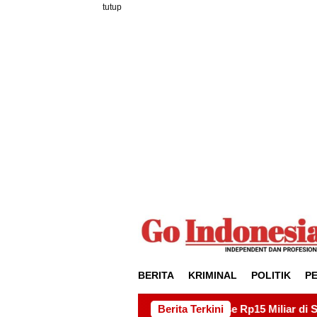
Loncat
tutup
ke
konten
BERITA
KRIMINAL
POLITIK
P
royek Drainase Rp15 Miliar di Sei Beduk, Ini Permintaan AMS
Berita Terkini