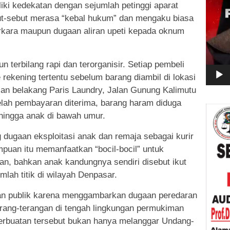
iki kedekatan dengan sejumlah petinggi aparat
ut-sebut merasa “kebal hukum” dan mengaku biasa
rkara maupun dugaan aliran upeti kepada oknum
 terbilang rapi dan terorganisir. Setiap pembeli
rekening tertentu sebelum barang diambil di lokasi
san belakang Paris Laundry, Jalan Gunung Kalimutu
lah pembayaran diterima, barang haram diduga
hingga anak di bawah umur.
 dugaan eksploitasi anak dan remaja sebagai kurir
puan itu memanfaatkan “bocil-bocil” untuk
n, bahkan anak kandungnya sendiri disebut ikut
lah titik di wilayah Denpasar.
n publik karena menggambarkan dugaan peredaran
erang-terangan di tengah lingkungan permukiman
perbuatan tersebut bukan hanya melanggar Undang-