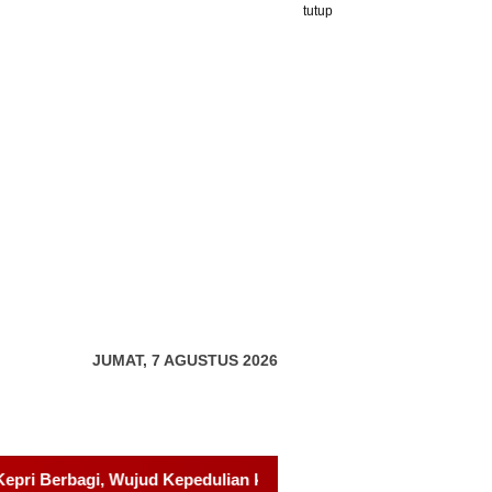
tutup
JUMAT, 7 AGUSTUS 2026
n kepada Pondok Tahfidz Yatim dan Dhuafa Al-Aqsho Batam