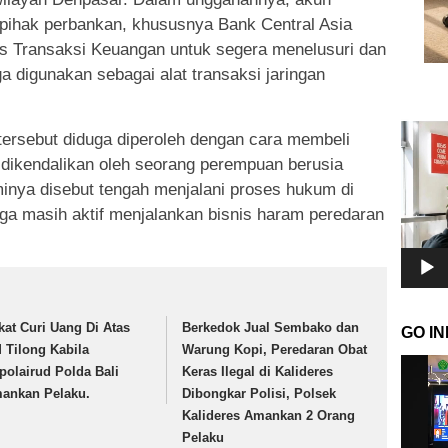
 pihak perbankan, khususnya Bank Central Asia
is Transaksi Keuangan untuk segera menelusuri dan
 digunakan sebagai alat transaksi jaringan
Pemuta
tersebut diduga diperoleh dengan cara membeli
Video
ni dikendalikan oleh seorang perempuan berusia
inya disebut tengah menjalani proses hukum di
duga masih aktif menjalankan bisnis haram peredaran
kat Curi Uang Di Atas
Berkedok Jual Sembako dan
GO I
 Tilong Kabila
Warung Kopi, Peredaran Obat
Pemuta
tpolairud Polda Bali
Keras Ilegal di Kalideres
Video
ankan Pelaku.
Dibongkar Polisi, Polsek
Kalideres Amankan 2 Orang
Pelaku