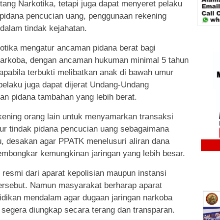
ng Narkotika, tetapi juga dapat menyeret pelaku
ak pidana pencucian uang, penggunaan rekening
 dalam tindak kejahatan.
otika mengatur ancaman pidana berat bagi
i narkoba, dengan ancaman hukuman minimal 5 tahun
pabila terbukti melibatkan anak di bawah umur
, pelaku juga dapat dijerat Undang-Undang
n pidana tambahan yang lebih berat.
kening orang lain untuk menyamarkan transaksi
ur tindak pidana pencucian uang sebagaimana
u, desakan agar PPATK menelusuri aliran dana
embongkar kemungkinan jaringan yang lebih besar.
 resmi dari aparat kepolisian maupun instansi
tersebut. Namun masyarakat berharap aparat
idikan mendalam agar dugaan jaringan narkoba
 segera diungkap secara terang dan transparan.