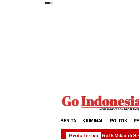
Loncat
tutup
ke
konten
BERITA
KRIMINAL
POLITIK
P
ek Drainase Rp15 Miliar di Sei Beduk, Ini Permintaan AMSBP
Berita Terkini