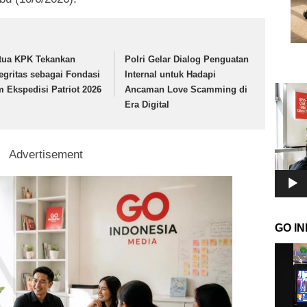
tua KPK Tekankan
Polri Gelar Dialog Penguatan
tegritas sebagai Fondasi
Internal untuk Hadapi
Pemuta
m Ekspedisi Patriot 2026
Ancaman Love Scamming di
Video
Era Digital
Advertisement
GO I
Pemuta
Video