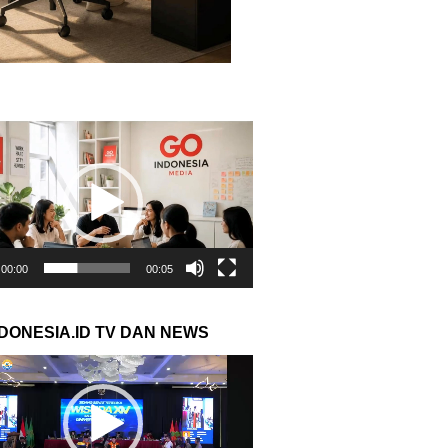
r
00:00
00:05
NDONESIA.ID TV DAN NEWS
r