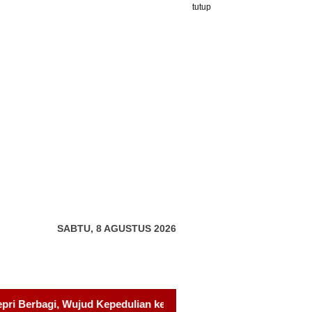
tutup
SABTU, 8 AGUSTUS 2026
epada Pondok Tahfidz Yatim dan Dhuafa Al-Aqsho Batam