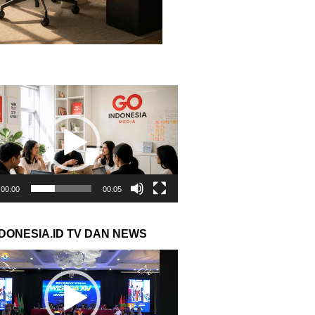
r
00:00
00:05
NDONESIA.ID TV DAN NEWS
r