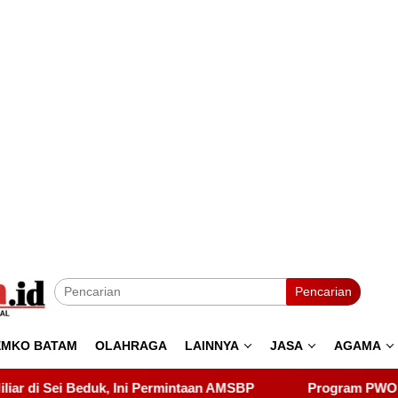
Pencarian
EMKO BATAM
OLAHRAGA
LAINNYA
JASA
AGAMA
taan AMSBP
Program PWO Dwipa Kepri Berbagi, Wujud K