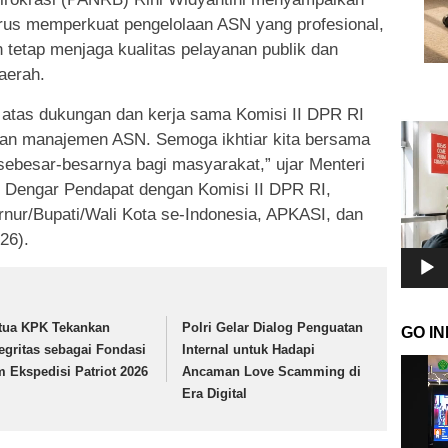
rus memperkuat pengelolaan ASN yang profesional,
n tetap menjaga kualitas pelayanan publik dan
aerah.
atas dukungan dan kerja sama Komisi II DPR RI
Pemuta
kan manajemen ASN. Semoga ikhtiar kita bersama
Video
ebesar-besarnya bagi masyarakat,” ujar Menteri
t Dengar Pendapat dengan Komisi II DPR RI,
nur/Bupati/Wali Kota se-Indonesia, APKASI, dan
26).
tua KPK Tekankan
Polri Gelar Dialog Penguatan
GO I
tegritas sebagai Fondasi
Internal untuk Hadapi
Pemuta
m Ekspedisi Patriot 2026
Ancaman Love Scamming di
Video
Era Digital