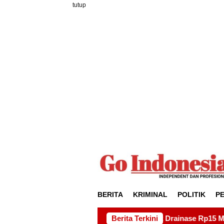
Loncat
tutup
ke
konten
BERITA
KRIMINAL
POLITIK
P
!Hambat Proyek Drainase Rp15 Miliar di Sei Beduk, Ini Permin
Berita Terkini