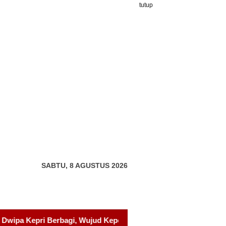
tutup
SABTU, 8 AGUSTUS 2026
epedulian kepada Pondok Tahfidz Yatim dan Dhuafa Al-Aqsho 