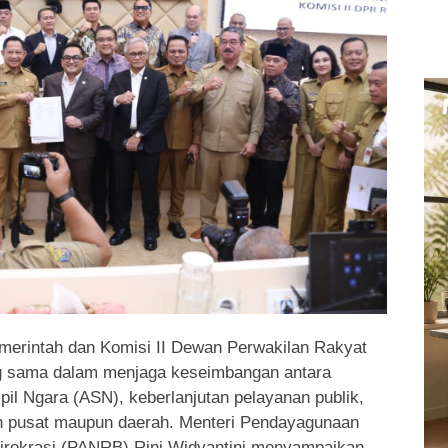
merintah dan Komisi II Dewan Perwakilan Rakyat
g sama dalam menjaga keseimbangan antara
pil Ngara (ASN), keberlanjutan pelayanan publik,
h pusat maupun daerah. Menteri Pendayagunaan
irokrasi (PANRB) Rini Widyantini menyampaikan