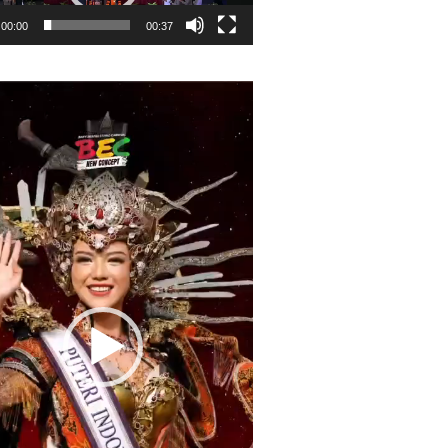
00:00
00:37
r