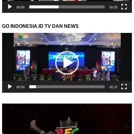
00:00
00:05
GO INDONESIA.ID TV DAN NEWS
Pemutar
Video
00:00
00:37
Pemutar
Video