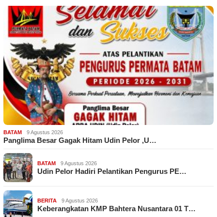
BATAM
9 Agustus 2026
Panglima Besar Gagak Hitam Udin Pelor ,U…
BATAM
9 Agustus 2026
Udin Pelor Hadiri Pelantikan Pengurus PE…
BERITA
9 Agustus 2026
Keberangkatan KMP Bahtera Nusantara 01 T…