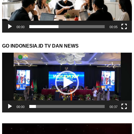
00:00
00:05
GO INDONESIA.ID TV DAN NEWS
Pemutar
Video
00:00
00:37
Pemutar
Video