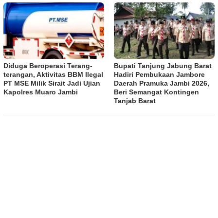
Diduga Beroperasi Terang-
Bupati Tanjung Jabung Barat
terangan, Aktivitas BBM Ilegal
Hadiri Pembukaan Jambore
PT MSE Milik Sirait Jadi Ujian
Daerah Pramuka Jambi 2026,
Kapolres Muaro Jambi
Beri Semangat Kontingen
Tanjab Barat