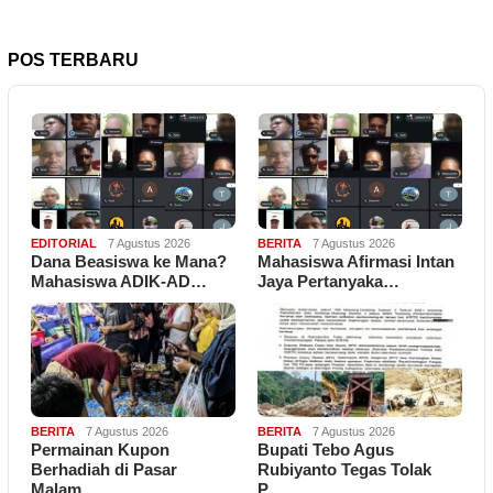
POS TERBARU
EDITORIAL
7 Agustus 2026
BERITA
7 Agustus 2026
Dana Beasiswa ke Mana?
Mahasiswa Afirmasi Intan
Mahasiswa ADIK-AD…
Jaya Pertanyaka…
BERITA
7 Agustus 2026
BERITA
7 Agustus 2026
Permainan Kupon
Bupati Tebo Agus
Berhadiah di Pasar
Rubiyanto Tegas Tolak
Malam…
P…