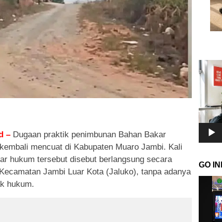
Pemuta
Video
d –
Dugaan praktik penimbunan Bahan Bakar
 kembali mencuat di Kabupaten Muaro Jambi. Kali
ggar hukum tersebut disebut berlangsung secara
GO I
 Kecamatan Jambi Luar Kota (Jaluko), tanpa adanya
Pemuta
ak hukum.
Video