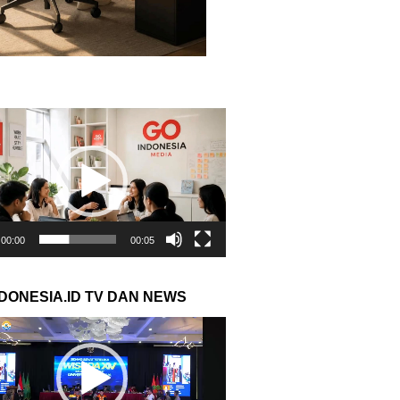
r
00:00
00:05
NDONESIA.ID TV DAN NEWS
r