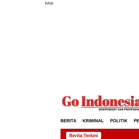
Loncat
tutup
ke
konten
BERITA
KRIMINAL
POLITIK
P
Berita Terkini